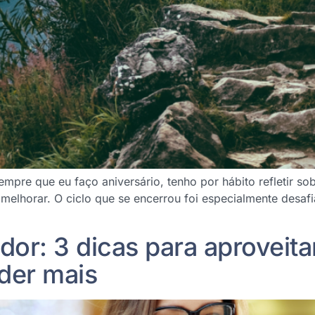
mpre que eu faço aniversário, tenho por hábito refletir s
melhorar. O ciclo que se encerrou foi especialmente desa
]
r: 3 dicas para aproveitar
der mais