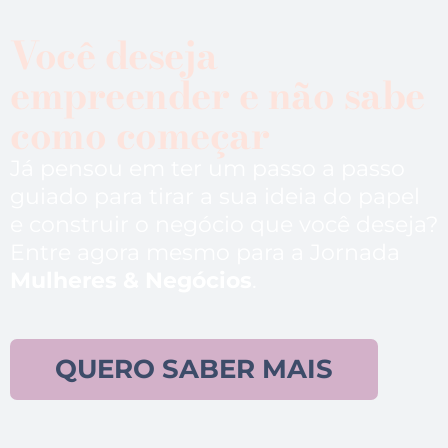
Você deseja
empreender e não sabe
como começar
Já pensou em ter um passo a passo
guiado para tirar a sua ideia do papel
e construir o negócio que você deseja?
Entre agora mesmo para a Jornada
Mulheres & Negócios
.
QUERO SABER MAIS