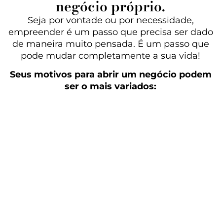
negócio próprio.
Seja por vontade ou por necessidade,
empreender é um passo que precisa ser dado
de maneira muito pensada. É um passo que
pode mudar completamente a sua vida!
Seus motivos para abrir um negócio podem
ser o mais variados:
Ter mais tempo de qualidade para cuidar
de você;
Ter mais tempo de qualidade com os
filhos;
Melhorar a qualidade de vida da sua
família;
Se sentir produtiva e criativa ao
desenvolver seu próprio negócio;